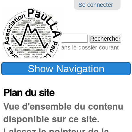
Aller
Navigation
Outil
Se connecter
au
perso
contenu.
|
Chercher par
Aller
Seulement dans le dossier courant
à
Recherche
avancée…
la
Show Navigation
navigation
Plan du site
Vue d'ensemble du contenu
disponible sur ce site.
Laissez le pointeur de la