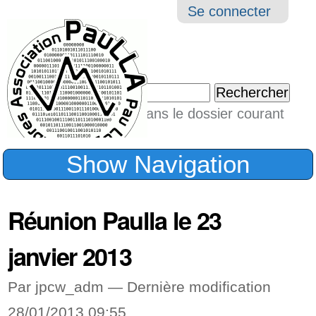
Aller
Navigation
Outil
Se connecter
au
perso
contenu.
|
Chercher par
Aller
Seulement dans le dossier courant
à
Recherche
avancée…
la
Show Navigation
navigation
Réunion Paulla le 23
janvier 2013
Par jpcw_adm —
Dernière modification
28/01/2013 09:55