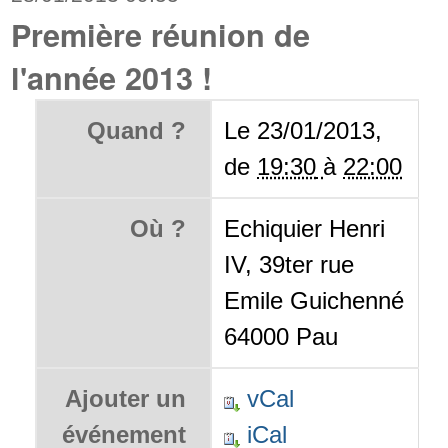
Première réunion de
l'année 2013 !
Quand ?
Le 23/01/2013,
de
19:30
à
22:00
Où ?
Echiquier Henri
IV, 39ter rue
Emile Guichenné
64000 Pau
Ajouter un
vCal
événement
iCal