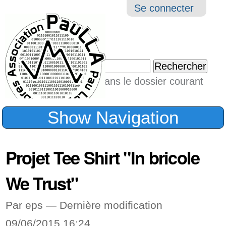
Aller
Navigation
Outil
Se connecter
au
perso
contenu.
|
Chercher par
Aller
Seulement dans le dossier courant
à
Recherche
avancée…
la
Show Navigation
navigation
Projet Tee Shirt "In bricole
We Trust"
Par eps —
Dernière modification
09/06/2015 16:24