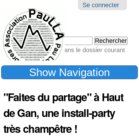
Aller
Navigation
Outil
Se connecter
au
perso
contenu.
|
Chercher par
Aller
Seulement dans le dossier courant
à
Recherche
avancée…
la
Show Navigation
navigation
"Faites du partage" à Haut
de Gan, une install-party
très champêtre !