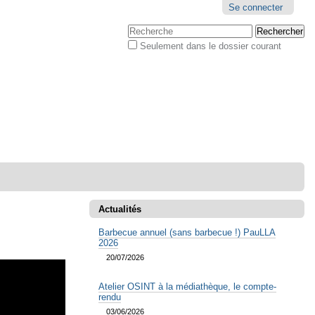
Outils
Se connecter
personnels
Chercher par
Seulement dans le dossier courant
Recherche
avancée…
Actualités
Barbecue annuel (sans barbecue !) PauLLA
2026
20/07/2026
Atelier OSINT à la médiathèque, le compte-
rendu
03/06/2026