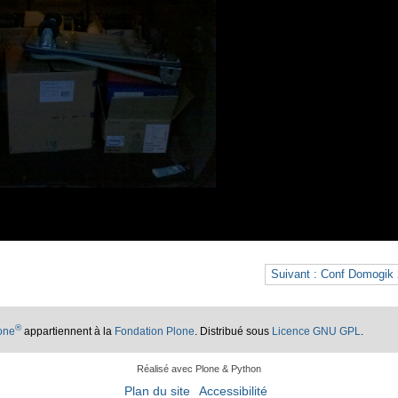
Suivant : Conf Domogik
®
lone
appartiennent à la
Fondation Plone
. Distribué sous
Licence GNU GPL
.
Réalisé avec Plone & Python
Plan du site
Accessibilité