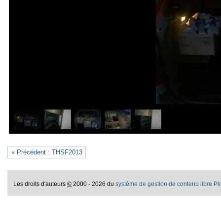
« Précédent : THSF2013
Les droits d'auteurs
©
2000 - 2026 du
système de gestion de contenu libre P