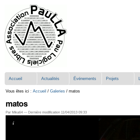
Aller
Navigation
au
contenu.
|
Aller
à
la
navigation
Accueil
Actualités
Événements
Projets
Vous êtes ici :
Accueil
/
Galeries
/
matos
matos
Par Mika64 —
Dernière modification
11/04/2013 09:33