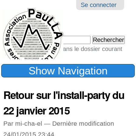
Aller
Navigation
Outil
Se connecter
au
perso
contenu.
|
Chercher par
Aller
Seulement dans le dossier courant
à
Recherche
avancée…
la
Show Navigation
navigation
Retour sur l'install-party du
22 janvier 2015
Par mi-cha-el —
Dernière modification
24/01/2015 23:44