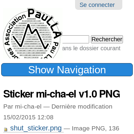
Aller
Navigation
Outil
Se connecter
au
perso
contenu.
|
Chercher par
Aller
Seulement dans le dossier courant
à
Recherche
avancée…
la
Show Navigation
navigation
Sticker mi-cha-el v1.0 PNG
Par mi-cha-el —
Dernière modification
15/02/2015 12:08
shut_sticker.png
— Image PNG, 136