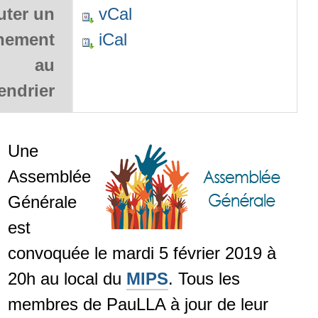
uter un
vCal
nement
iCal
au
endrier
Une
Assemblée
Générale
est
convoquée le mardi 5 février 2019 à
20h au local du
MIPS
. Tous les
membres de PauLLA à jour de leur