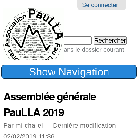
Aller
Navigation
Outil
Se connecter
au
perso
contenu.
|
Chercher par
Aller
Seulement dans le dossier courant
à
Recherche
avancée…
la
Show Navigation
navigation
Assemblée générale
PauLLA 2019
Par mi-cha-el —
Dernière modification
02/02/2019 11:36