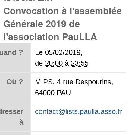
Convocation à l'assemblée
Générale 2019 de
l'association PauLLA
uand ?
Le 05/02/2019,
de
20:00
à
23:55
Où ?
MIPS, 4 rue Despourins,
64000 PAU
dresser
contact@lists.paulla.asso.fr
à