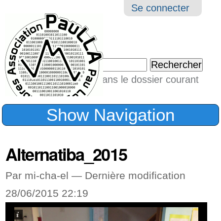
Aller
Navigation
Outil
Se connecter
au
perso
contenu.
|
Chercher par
Aller
Seulement dans le dossier courant
à
Recherche
avancée…
la
Show Navigation
navigation
Alternatiba_2015
Par mi-cha-el —
Dernière modification
28/06/2015 22:19