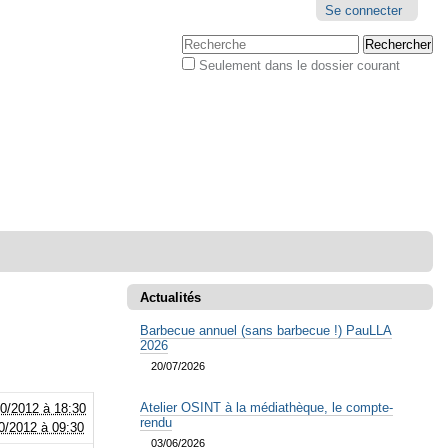
Outils
Se connecter
personnels
Chercher par
Seulement dans le dossier courant
Recherche
avancée…
Actualités
Barbecue annuel (sans barbecue !) PauLLA
2026
20/07/2026
Atelier OSINT à la médiathèque, le compte-
0/2012 à 18:30
rendu
0/2012 à 09:30
03/06/2026