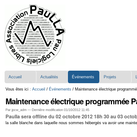
Aller
Navigation
au
contenu.
|
Aller
à
la
navigation
Accueil
Actualités
Événements
Projets
Vous êtes ici :
Accueil
/
Événements
/
Maintenance électrique programmée
Maintenance électrique programmée Pau
Par jpcw_adm —
Dernière modification
01/10/2012 11:45
Paulla sera offline du 02 octobre 2012 18h 30 au 03 octo
la salle blanche dans laquelle nous sommes hébergés va avoir une mainten