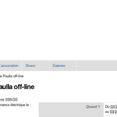
L'association
Divers
Galeries
 Paulla off-line
lla off-line
bre 09h30
ance électrique le :
Quand ?
Du
02/1
au
03/1