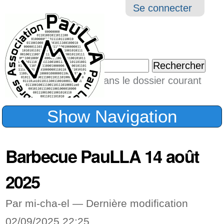
Aller
Navigation
Outil
Se connecter
au
perso
contenu.
|
Chercher par
Aller
Seulement dans le dossier courant
à
Recherche
avancée…
la
Show Navigation
navigation
Barbecue PauLLA 14 août
2025
Par mi-cha-el —
Dernière modification
02/09/2025 22:25