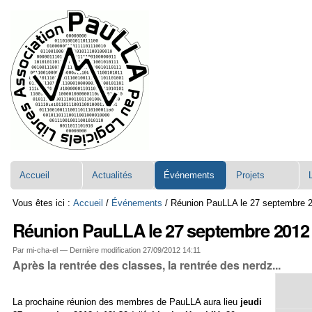
Aller
Navigation
au
contenu.
|
Aller
à
la
navigation
Accueil
Actualités
Événements
Projets
Vous êtes ici :
Accueil
/
Événements
/
Réunion PauLLA le 27 septembre 
Réunion PauLLA le 27 septembre 2012
Par mi-cha-el —
Dernière modification
27/09/2012 14:11
Après la rentrée des classes, la rentrée des nerdz...
La prochaine réunion des membres de PauLLA aura lieu
jeudi