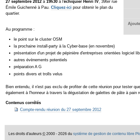
27 septembre 2012
à
19h30
à l'
échiquier Henri IV
, 39ter rue
Émile Guichenné à Pau.
Cliquez-ici
pour obtenir le plan du
quartier.
Ajoute
Au programme :
le point sur le cluster OSM
la prochaine install-party à la Cyber-base (en novembre)
présentation d'un projet de pépinière d'entreprises orientées logiciel lib
autres évènements potentiels
préparation A G
points divers et trolls velus
Bien entendu, il n'est pas exclu de profiter de cette réunion pour tester 
également à l'honneur à travers la dégustation de galettes de pâte à pain r
Contenus corrélés
Compte-rendu réunion du 27 septembre 2012
Les droits d'auteurs
©
2000 - 2026 du
système de gestion de contenu libre P