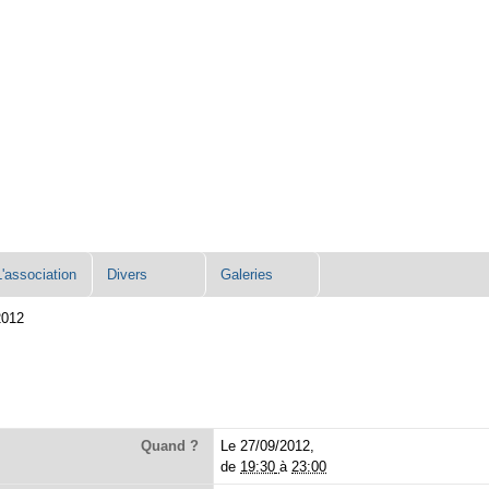
L'association
Divers
Galeries
2012
Quand ?
Le 27/09/2012,
de
19:30
à
23:00