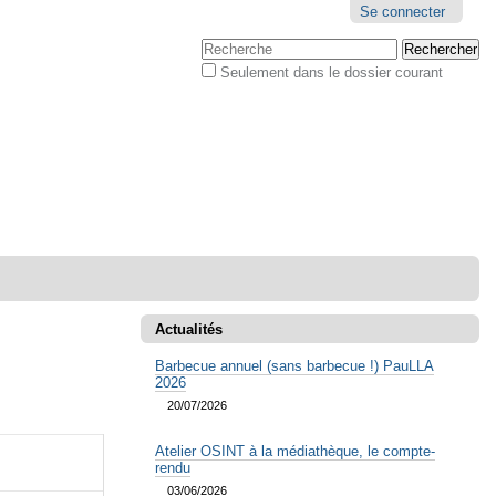
Outils
Se connecter
personnels
Chercher par
Seulement dans le dossier courant
Recherche
avancée…
Actualités
Barbecue annuel (sans barbecue !) PauLLA
2026
20/07/2026
Atelier OSINT à la médiathèque, le compte-
rendu
03/06/2026