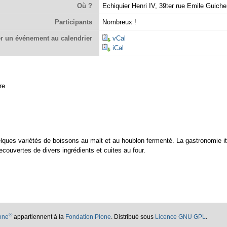
Où ?
Echiquier Henri IV, 39ter rue Emile Guic
Participants
Nombreux !
r un événement au calendrier
vCal
iCal
re
quelques variétés de boissons au malt et au houblon fermenté. La gastronomie i
ecouvertes de divers ingrédients et cuites au four.
®
lone
appartiennent à la
Fondation Plone
. Distribué sous
Licence GNU GPL
.