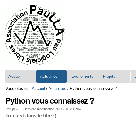
Aller
Navigation
au
contenu.
|
Aller
à
la
navigation
Accueil
Actualités
Événements
Projets
Vous êtes ici :
Accueil
/
Actualités
/
Python vous connaissez ?
Python vous connaissez ?
Par jpcw —
Dernière modification
26/06/2012 12:04
Tout est dans le titre :)