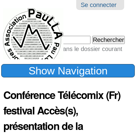
Aller
Navigation
Outil
Se connecter
au
perso
contenu.
|
Chercher par
Aller
Seulement dans le dossier courant
à
Recherche
avancée…
la
Show Navigation
navigation
Conférence Télécomix (Fr)
festival Accès(s),
présentation de la