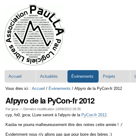
Aller
Navigation
au
contenu.
|
Aller
à
la
navigation
Accueil
Actualités
Événements
Projets
Vous êtes ici :
Accueil
/
Événements
/
Afpyro de la PyCon-fr 2012
Afpyro de la PyCon-fr 2012
Par jpcw —
Dernière modification
13/09/2012 09:35
cyp, fo0, jpcw, LLew seront à l'afpyro de la
PyCon-fr 2012
.
Kasba ne pourra malheureusement être des notres cette année ! :/
Evidemment nous n'y allons pas que pour boire des bières ;)