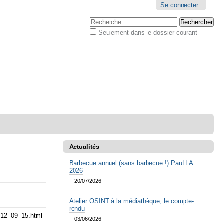
Outils
Se connecter
personnels
Chercher par
Seulement dans le dossier courant
Recherche
avancée…
Actualités
Barbecue annuel (sans barbecue !) PauLLA
2026
20/07/2026
Atelier OSINT à la médiathèque, le compte-
rendu
2012_09_15.html
03/06/2026