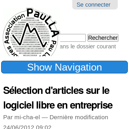
Aller
Navigation
Outil
Se connecter
au
perso
contenu.
|
Chercher par
Aller
Seulement dans le dossier courant
à
Recherche
avancée…
la
Show Navigation
navigation
Sélection d'articles sur le
logiciel libre en entreprise
Par mi-cha-el —
Dernière modification
24/06/2012 09:02