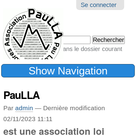
Aller
Navigation
Outil
Se connecter
au
perso
contenu.
|
Chercher par
Aller
Seulement dans le dossier courant
à
Recherche
avancée…
la
Show Navigation
navigation
PauLLA
Par
admin
—
Dernière modification
02/11/2023 11:11
est une association loi