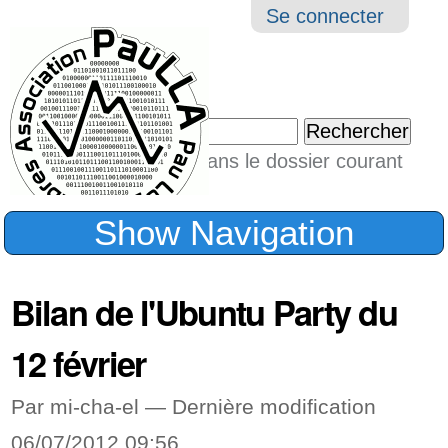
Aller
Navigation
Outil
Se connecter
au
perso
contenu.
|
Chercher par
Aller
Seulement dans le dossier courant
à
Recherche
avancée…
la
Show Navigation
navigation
Bilan de l'Ubuntu Party du
12 février
Par mi-cha-el —
Dernière modification
06/07/2012 09:56