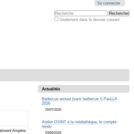
Outils
Se connecter
personnels
Chercher par
Seulement dans le dossier courant
Recherche
avancée…
Actualités
Barbecue annuel (sans barbecue !) PauLLA
2026
20/07/2026
Atelier OSINT à la médiathèque, le compte-
rendu
bâtiment Ampère
03/06/2026