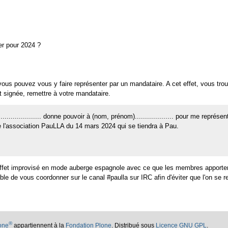
ser pour 2024 ?
us pouvez vous y faire représenter par un mandataire. A cet effet, vous trou
 signée, remettre à votre mandataire.
..................... donne pouvoir à (nom, prénom)................... pour me représe
 l'association PauLLA du 14 mars 2024 qui se tiendra à Pau.
uffet improvisé en mode auberge espagnole avec ce que les membres apportero
le de vous coordonner sur le canal #paulla sur IRC afin d'éviter que l'on se 
®
lone
appartiennent à la
Fondation Plone
. Distribué sous
Licence GNU GPL
.