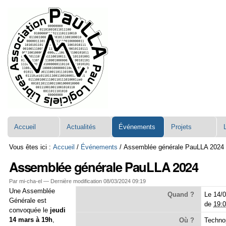
Aller
Navigation
au
contenu.
|
Aller
à
la
navigation
Accueil
Actualités
Événements
Projets
Vous êtes ici :
Accueil
/
Événements
/
Assemblée générale PauLLA 2024
Assemblée générale PauLLA 2024
Par mi-cha-el —
Dernière modification
08/03/2024 09:19
Une Assemblée
Quand ?
Le 14/
Générale est
de
19:
convoquée le
jeudi
14 mars à 19h
,
Où ?
Technop