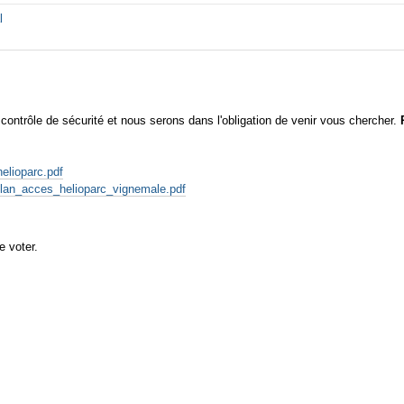
l
 contrôle de sécurité et nous serons dans l'obligation de venir vous chercher.
helioparc.pdf
s/Plan_acces_helioparc_vignemale.pdf
e voter.