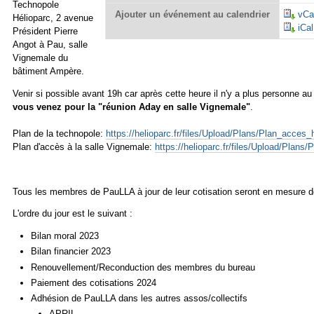
Technopole
Ajouter un événement au calendrier
vCa
Hélioparc, 2 avenue
iCal
Président Pierre
Angot à Pau, salle
Vignemale du
bâtiment Ampère.
Venir si possible avant 19h car après cette heure il n'y a plus personne au
vous venez pour la "réunion Aday en salle Vignemale"
.
Plan de la technopole
:
https://helioparc.fr/files/Upload/Plans/Plan_acces_
Plan d'accès à la salle Vignemale
:
https://helioparc.fr/files/Upload/Plan
Tous les membres de PauLLA à jour de leur cotisation seront en mesure d
L'ordre du jour est le suivant :
Bilan moral 2023
Bilan financier 2023
Renouvellement/Reconduction des membres du bureau
Paiement des cotisations 2024
Adhésion de PauLLA dans les autres assos/collectifs
APRIL