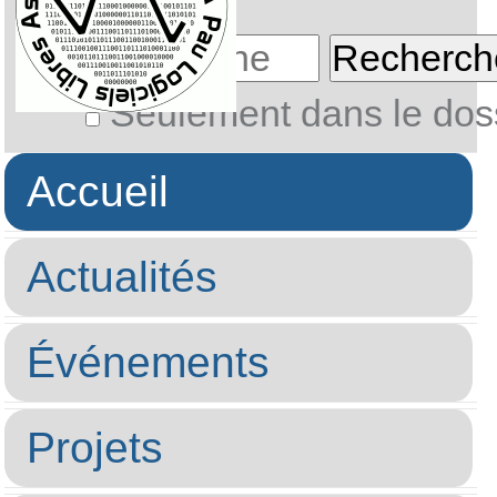
votre clavier.
Touches d'accès dispon
Ce site reprend au plus p
recommandations internat
les touches d'accès. Celle
1
— Page d'accueil
2
— Passer au cont