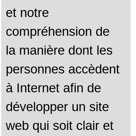
APRIL
LQDN