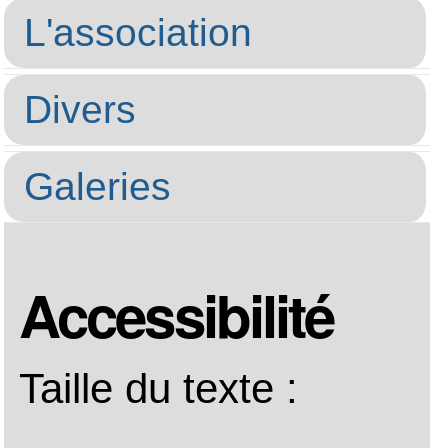
3
— Plan du site
4
— Focus sur le ch
recherche
5
— Recherche ava
6
— Arbre de navigati
9
— Informations de 
0
— Détails sur les 