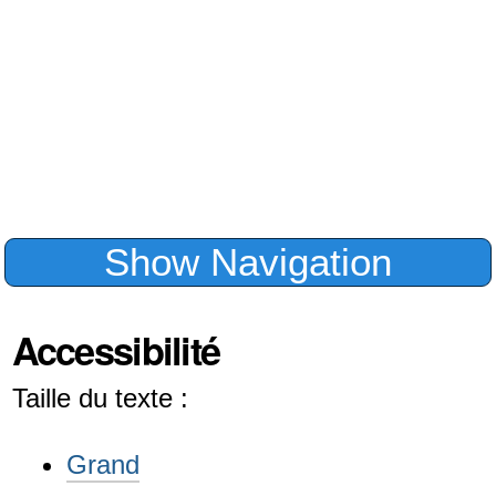
Touches d'accès disponibles
Ce site reprend au plus près les rec
internationales sur les touches d'accès
1
— Page d'accueil
2
— Passer au contenu
3
— Plan du site
4
— Focus sur le champ de reche
5
— Recherche avancée
6
— Arbre de navigation du site
9
— Informations de contact
0
— Détails sur les touches d'acc
À propos de l'accessibilité