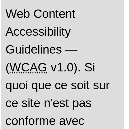
ce site ne passe pas la va
veuillez contacter
l'admin
site
, et non l'équipe Plone
Nous avons également e
réaliser le niveau d'access
comme indiqué à la versi
WCAG
. Nous nous rend