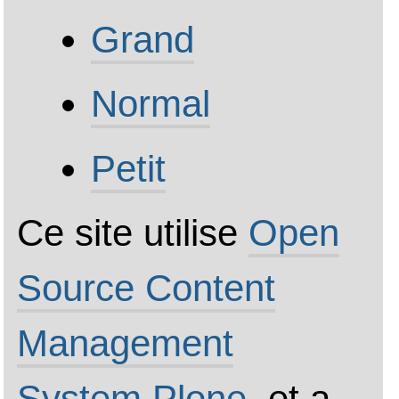
d'accès
À propos de l'accessibilité
Nous avons entrepris d'uti
connaissance et notre
compréhension de la man
les personnes accèdent à
afin de développer un sit
soit clair et simple à utilis