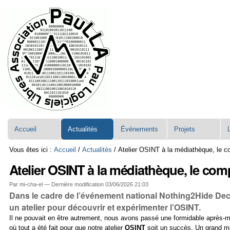
Aller
Navigation
au
contenu.
|
Aller
à
la
navigation
Accueil
Actualités
Événements
Projets
Vous êtes ici :
Accueil
/
Actualités
/
Atelier OSINT à la médiathèque, le 
Atelier OSINT à la médiathèque, le co
Par mi-cha-el —
Dernière modification
03/06/2026 21:03
Dans le cadre de l’événement national Nothing2Hide Dece
un atelier pour découvrir et expérimenter l’OSINT.
Il ne pouvait en être autrement, nous avons passé une formidable après-
où tout a été fait pour que notre atelier
OSINT
soit un succès. Un grand mer