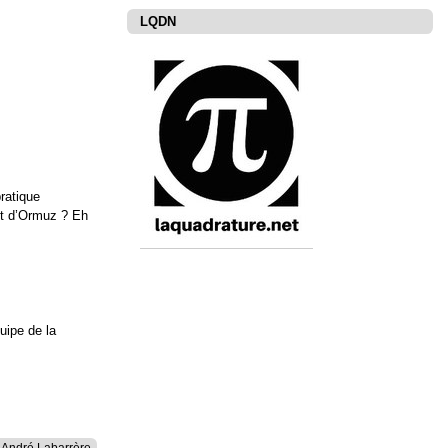
LQDN
ratique
oit d’Ormuz ? Eh
uipe de la
André Labarrère