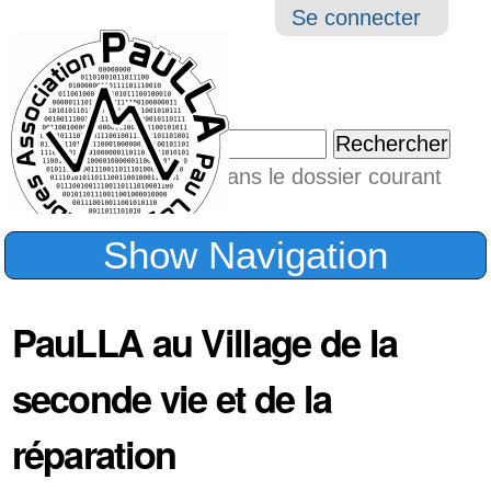
Aller
Navigation
Outil
Se connecter
au
perso
contenu.
|
Chercher par
Aller
Seulement dans le dossier courant
à
Recherche
avancée…
la
Show Navigation
navigation
PauLLA au Village de la
seconde vie et de la
réparation