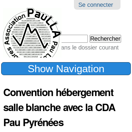
Aller
Navigation
Outil
Se connecter
au
perso
contenu.
|
Chercher par
Aller
Seulement dans le dossier courant
à
Recherche
avancée…
la
Show Navigation
navigation
Convention hébergement
salle blanche avec la CDA
Pau Pyrénées