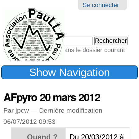
Aller
Navigation
Outil
Se connecter
au
perso
contenu.
|
Chercher par
Aller
Seulement dans le dossier courant
à
Recherche
avancée…
la
Show Navigation
navigation
AFpyro 20 mars 2012
Par jpcw —
Dernière modification
06/07/2012 09:53
Quand ?
Du
20/03/2012 à