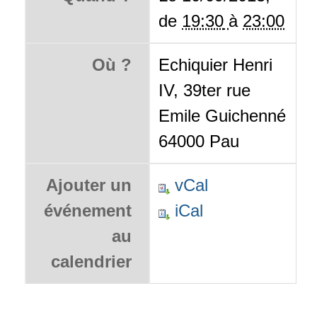
de
19:30
à
23:00
Où ?
Echiquier Henri
IV, 39ter rue
Emile Guichenné
64000 Pau
Ajouter un
vCal
événement
iCal
au
calendrier