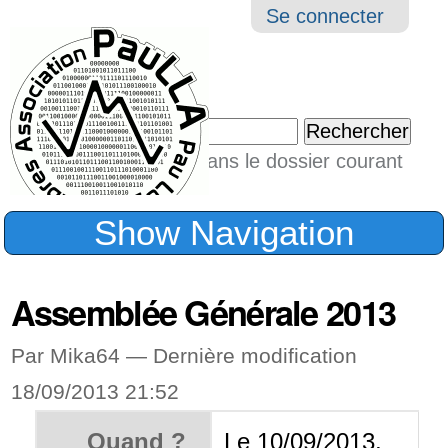
Aller
Navigation
Outil
Se connecter
au
perso
contenu.
|
Chercher par
Aller
Seulement dans le dossier courant
à
Recherche
avancée…
la
Show Navigation
navigation
Assemblée Générale 2013
Par Mika64 —
Dernière modification
18/09/2013 21:52
Quand ?
Le 10/09/2013,