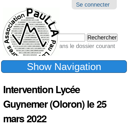
Aller
Navigation
Outil
Se connecter
au
perso
contenu.
|
Chercher par
Aller
Seulement dans le dossier courant
à
Recherche
avancée…
la
Show Navigation
navigation
Intervention Lycée
Guynemer (Oloron) le 25
mars 2022