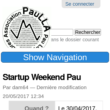
Aller
Navigation
Outil
Se connecter
au
perso
contenu.
|
Chercher par
Aller
Seulement dans le dossier courant
à
Recherche
avancée…
la
Show Navigation
navigation
Startup Weekend Pau
Par dam64 —
Dernière modification
20/05/2017 12:34
Quand ?
Le 30/04/2017,