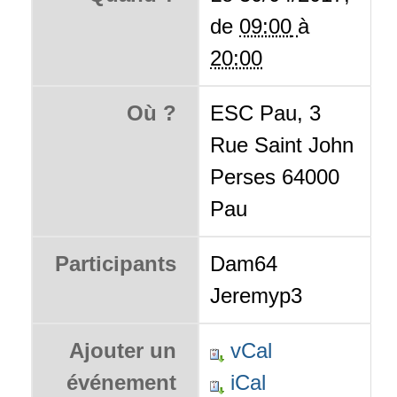
de
09:00
à
20:00
Où ?
ESC Pau, 3
Rue Saint John
Perses 64000
Pau
Participants
Dam64
Jeremyp3
Ajouter un
vCal
événement
iCal