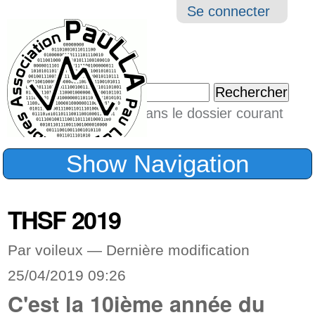
Aller
Navigation
Outil
Se connecter
au
perso
contenu.
|
Chercher par
Aller
Seulement dans le dossier courant
à
Recherche
avancée…
la
Show Navigation
navigation
THSF 2019
Par voileux —
Dernière modification
25/04/2019 09:26
C'est la 10ième année du