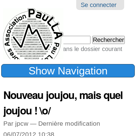
Aller
Navigation
Outil
Se connecter
au
perso
contenu.
|
Chercher par
Aller
Seulement dans le dossier courant
à
Recherche
avancée…
la
Show Navigation
navigation
Nouveau joujou, mais quel
joujou ! \o/
Par jpcw —
Dernière modification
06/07/2012 10:38