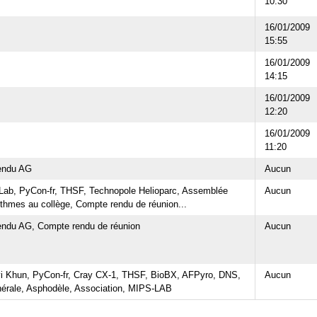
10:30
16/01/2009
15:55
16/01/2009
14:15
16/01/2009
12:20
16/01/2009
11:20
endu AG
Aucun
Lab, PyCon-fr, THSF, Technopole Helioparc, Assemblée
Aucun
ithmes au collège, Compte rendu de réunion...
ndu AG, Compte rendu de réunion
Aucun
i Khun, PyCon-fr, Cray CX-1, THSF, BioBX, AFPyro, DNS,
Aucun
nérale, Asphodèle, Association, MIPS-LAB