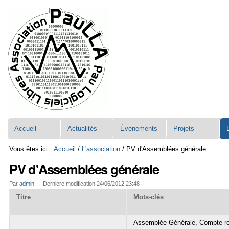
Aller
Navigation
au
contenu.
|
Aller
à
la
navigation
Accueil
Actualités
Événements
Projets
Vous êtes ici :
Accueil
/
L'association
/
PV d'Assemblées générale
PV d'Assemblées générale
Par
admin
—
Dernière modification
24/06/2012 23:48
Titre
Mots-clés
Assemblée Générale, Compte re