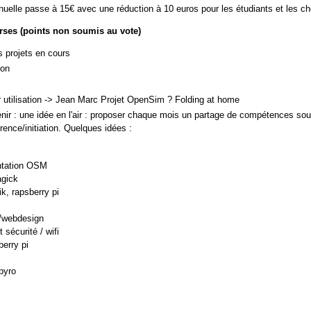
nnuelle passe à 15€ avec une réduction à 10 euros pour les étudiants et les c
rses (points non soumis au vote)
s projets en cours
hon
r utilisation -> Jean Marc Projet OpenSim ? Folding at home
enir : une idée en l'air : proposer chaque mois un partage de compétences sou
rence/initiation. Quelques idées :
ntation OSM
gick
k, rapsberry pi
s/webdesign
t sécurité / wifi
berry pi
pyro