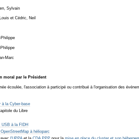
en, Sylvain
ouis et Cédric, Neil
-Philippe
-Philippe
ean-Marc
n moral par le Président
née écoulée, l'association à participé ou contribué à l'organisation des événe
ty à la Cyber-base
apitole du Libre
s USB à la FIDH
 OpenStreetMap à hélioparc
 avec
l'UPPA
et la
CDA PPP
pour la
mise en place du cluster et son hébergem