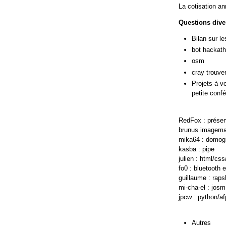
La cotisation a
Questions dive
Bilan sur le
bot hackat
osm
cray trouve
Projets à v
petite confé
RedFox : prése
brunus imagema
mika64 : domogi
kasba : pipe
julien : html/cs
fo0 : bluetooth e
guillaume : raps
mi-cha-el : josm
jpcw : python/af
Autres