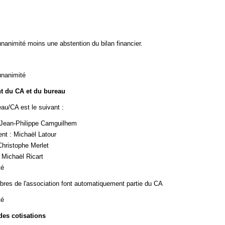
unanimité moins une abstention du bilan financier.
unanimité
t du CA et du bureau
au/CA est le suivant :
 Jean-Philippe Camguilhem
ent : Michaël Latour
 Christophe Merlet
: Michaël Ricart
té
res de l'association font automatiquement partie du CA
té
es cotisations