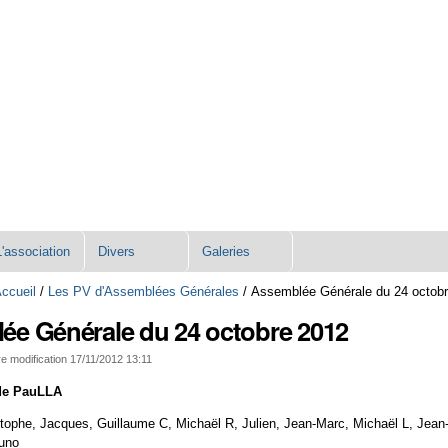
L'association
Divers
Galeries
ccueil
/
Les PV d'Assemblées Générales
/
Assemblée Générale du 24 octob
ée Générale du 24 octobre 2012
e modification
17/11/2012 13:11
de PauLLA
stophe, Jacques, Guillaume C, Michaël R, Julien, Jean-Marc, Michaël L, Jean-
runo