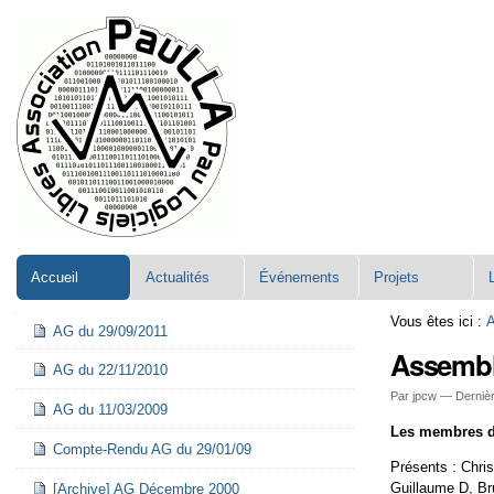
Aller
Navigation
au
contenu.
|
Aller
à
la
navigation
Accueil
Actualités
Événements
Projets
Navigation
Vous êtes ici :
A
AG du 29/09/2011
Assembl
AG du 22/11/2010
Par jpcw —
Dernièr
AG du 11/03/2009
Les membres 
Compte-Rendu AG du 29/01/09
Présents : Chri
Guillaume D, B
[Archive] AG Décembre 2000