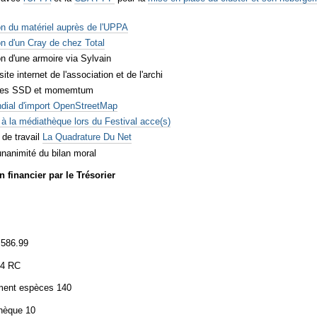
n du matériel auprès de l'UPPA
n d'un Cray de chez Total
n d'une armoire via Sylvain
ite internet de l'association et de l'archi
ques SSD et momemtum
dial d'import OpenStreetMap
à la médiathèque lors du Festival acce(s)
de travail
La Quadrature Du Net
unanimité du bilan moral
n financier par le Trésorier
s
 586.99
34 RC
ment espèces 140
hèque 10