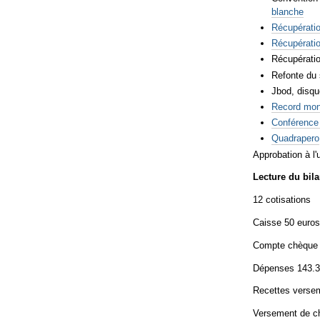
blanche
Récupératio
Récupératio
Récupératio
Refonte du s
Jbod, dis
Record mon
Conférence 
Quadrapero
Approbation à l'
Lecture du bila
12 cotisations
Caisse 50 euro
Compte chèque
Dépenses 143.
Recettes verse
Versement de c