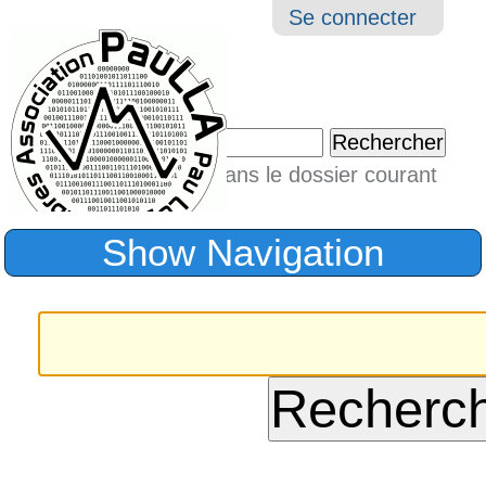
Aller
Navigation
Outil
Se connecter
au
perso
contenu.
|
Chercher par
Aller
Seulement dans le dossier courant
à
Recherche
avancée…
la
Show Navigation
navigation