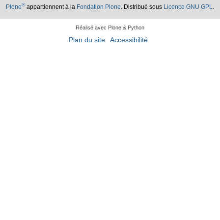
®
Plone
appartiennent à la
Fondation Plone
. Distribué sous
Licence GNU GPL
.
Réalisé avec Plone & Python
Plan du site
Accessibilité