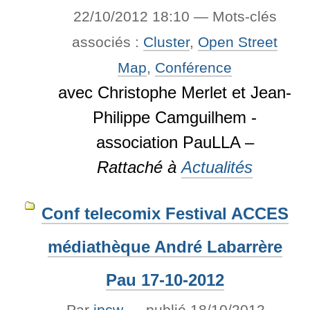
22/10/2012 18:10
— Mots-clés
associés :
Cluster
,
Open Street
Map
,
Conférence
avec Christophe Merlet et Jean-
Philippe Camguilhem -
association PauLLA –
Rattaché à
Actualités
Conf telecomix Festival ACCES
médiathèque André Labarrère
Pau 17-10-2012
Par
jpcw
—
publié
18/10/2012
—