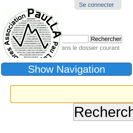
Aller
Navigation
Outil
Se connecter
au
perso
contenu.
|
Chercher par
Aller
Seulement dans le dossier courant
à
Recherche
avancée…
la
Show Navigation
navigation