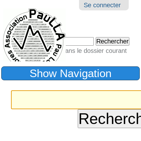
Aller
Navigation
Outil
Se connecter
au
perso
contenu.
|
Chercher par
Aller
Seulement dans le dossier courant
à
Recherche
avancée…
la
Show Navigation
navigation