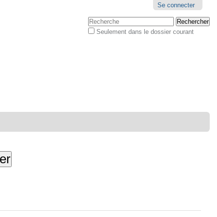
Outils
Se connecter
personnels
Chercher par
Seulement dans le dossier courant
Recherche
avancée…