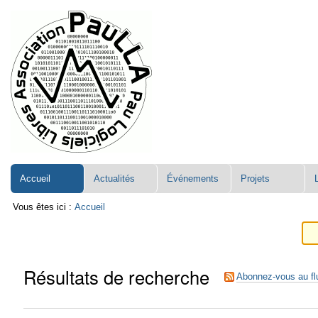
Aller
Navigation
au
contenu.
|
Aller
à
la
navigation
Accueil
Actualités
Événements
Projets
Vous êtes ici :
Accueil
Résultats de recherche
Abonnez-vous au fl