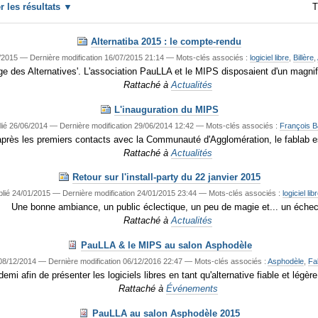
er les résultats
T
Alternatiba 2015 : le compte-rendu
/2015
—
Dernière modification
16/07/2015 21:14
— Mots-clés associés :
logiciel libre
,
Billère
,
llage des Alternatives'. L'association PauLLA et le MIPS disposaient d'un magni
Rattaché à
Actualités
L'inauguration du MIPS
lié
26/06/2014
—
Dernière modification
29/06/2014 12:42
— Mots-clés associés :
François B
rès les premiers contacts avec la Communauté d'Agglomération, le fablab est
Rattaché à
Actualités
Retour sur l'install-party du 22 janvier 2015
lié
24/01/2015
—
Dernière modification
24/01/2015 23:44
— Mots-clés associés :
logiciel lib
Une bonne ambiance, un public éclectique, un peu de magie et... un échec
Rattaché à
Actualités
PauLLA & le MIPS au salon Asphodèle
8/12/2014
—
Dernière modification
06/12/2016 22:47
— Mots-clés associés :
Asphodèle
,
Fa
emi afin de présenter les logiciels libres en tant qu'alternative fiable et légè
Rattaché à
Événements
PauLLA au salon Asphodèle 2015