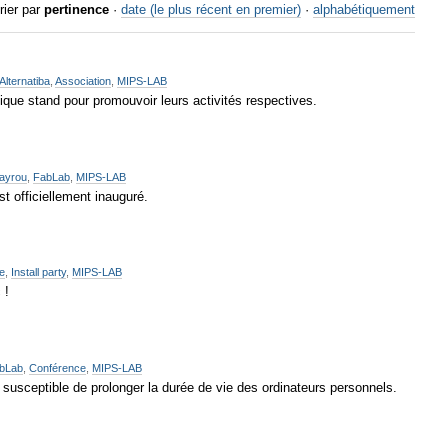
rier par
pertinence
·
date (le plus récent en premier)
·
alphabétiquement
Alternatiba
,
Association
,
MIPS-LAB
fique stand pour promouvoir leurs activités respectives.
ayrou
,
FabLab
,
MIPS-LAB
 officiellement inauguré.
re
,
Install party
,
MIPS-LAB
 !
bLab
,
Conférence
,
MIPS-LAB
re susceptible de prolonger la durée de vie des ordinateurs personnels.