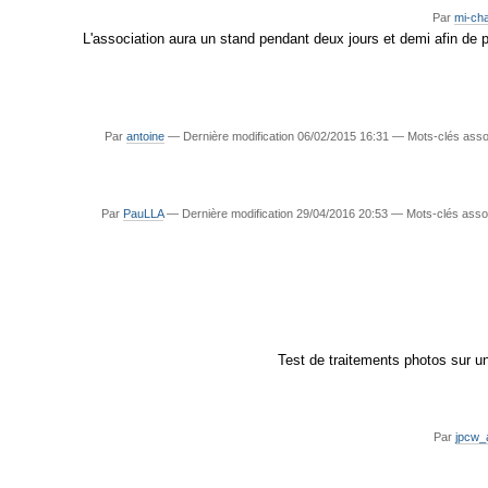
Par
mi-cha
L'association aura un stand pendant deux jours et demi afin de pr
Par
antoine
—
Dernière modification
06/02/2015 16:31
— Mots-clés asso
Par
PauLLA
—
Dernière modification
29/04/2016 20:53
— Mots-clés asso
Test de traitements photos sur 
Par
jpcw