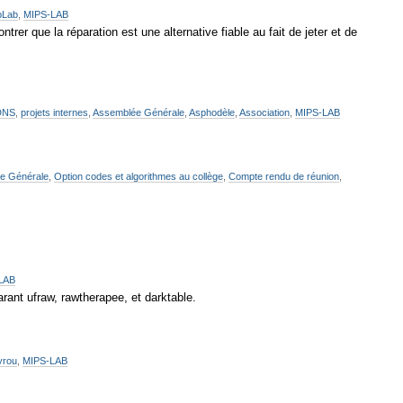
bLab
,
MIPS-LAB
rer que la réparation est une alternative fiable au fait de jeter et de
DNS
,
projets internes
,
Assemblée Générale
,
Asphodèle
,
Association
,
MIPS-LAB
e Générale
,
Option codes et algorithmes au collège
,
Compte rendu de réunion
,
LAB
ant ufraw, rawtherapee, et darktable.
yrou
,
MIPS-LAB