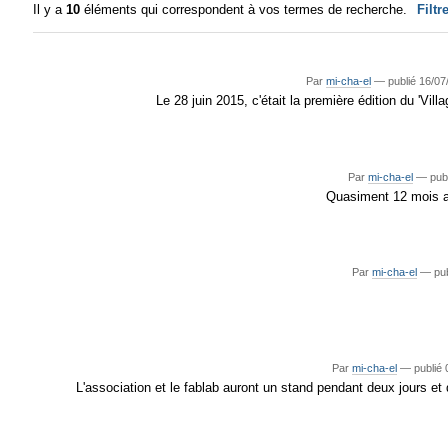
Il y a
10
éléments qui correspondent à vos termes de recherche.
Filtr
Par
mi-cha-el
—
publié
16/07
Le 28 juin 2015, c'était la première édition du 'Vi
Par
mi-cha-el
—
pub
Quasiment 12 mois ap
Par
mi-cha-el
—
pub
Par
mi-cha-el
—
publié
0
L'association et le fablab auront un stand pendant deux jours et d