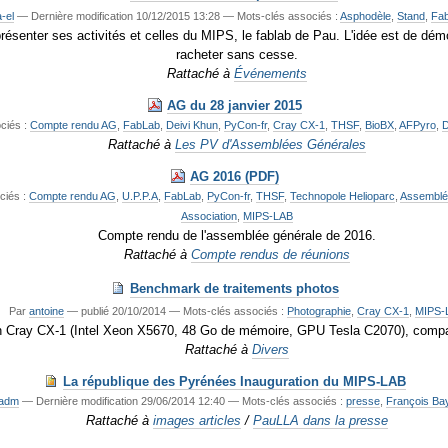
-el
—
Dernière modification
10/12/2015 13:28
— Mots-clés associés :
Asphodèle
,
Stand
,
Fa
ésenter ses activités et celles du MIPS, le fablab de Pau. L'idée est de démont
racheter sans cesse.
Rattaché à
Événements
AG du 28 janvier 2015
ciés :
Compte rendu AG
,
FabLab
,
Deivi Khun
,
PyCon-fr
,
Cray CX-1
,
THSF
,
BioBX
,
AFPyro
,
Rattaché à
Les PV d'Assemblées Générales
AG 2016 (PDF)
ciés :
Compte rendu AG
,
U.P.P.A
,
FabLab
,
PyCon-fr
,
THSF
,
Technopole Helioparc
,
Assemblé
Association
,
MIPS-LAB
Compte rendu de l'assemblée générale de 2016.
Rattaché à
Compte rendus de réunions
Benchmark de traitements photos
Par
antoine
—
publié
20/10/2014
— Mots-clés associés :
Photographie
,
Cray CX-1
,
MIPS-
un Cray CX-1 (Intel Xeon X5670, 48 Go de mémoire, GPU Tesla C2070), compar
Rattaché à
Divers
La république des Pyrénées Inauguration du MIPS-LAB
_adm
—
Dernière modification
29/06/2014 12:40
— Mots-clés associés :
presse
,
François Ba
Rattaché à
images articles
/
PauLLA dans la presse