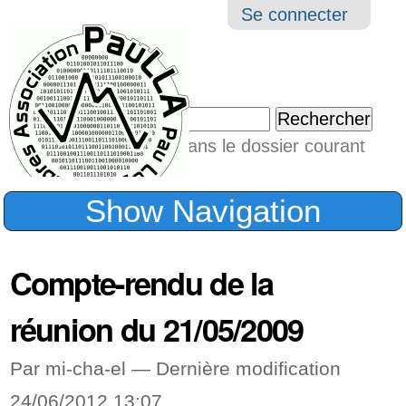
Aller
Navigation
Outil
Se connecter
au
perso
contenu.
|
Chercher par
Aller
Seulement dans le dossier courant
à
Recherche
avancée…
la
Show Navigation
navigation
Compte-rendu de la
réunion du 21/05/2009
Par mi-cha-el —
Dernière modification
24/06/2012 13:07