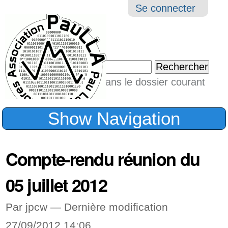
Aller
Navigation
Outil
Se connecter
au
perso
contenu.
|
Chercher par
Aller
Seulement dans le dossier courant
à
Recherche
avancée…
la
Show Navigation
navigation
Compte-rendu réunion du
05 juillet 2012
Par jpcw —
Dernière modification
27/09/2012 14:06