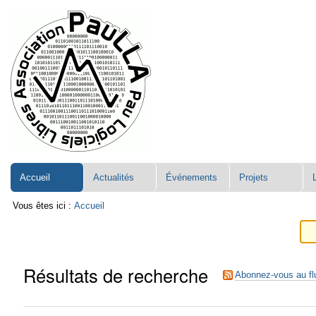
Aller
Navigation
au
contenu.
|
Aller
à
la
navigation
Accueil
Actualités
Événements
Projets
Vous êtes ici :
Accueil
Résultats de recherche
Abonnez-vous au fl