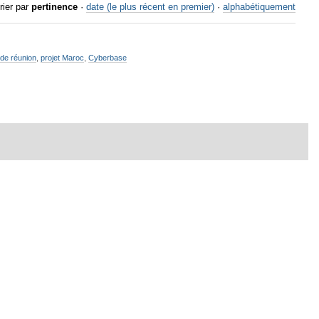
rier par
pertinence
·
date (le plus récent en premier)
·
alphabétiquement
de réunion
,
projet Maroc
,
Cyberbase