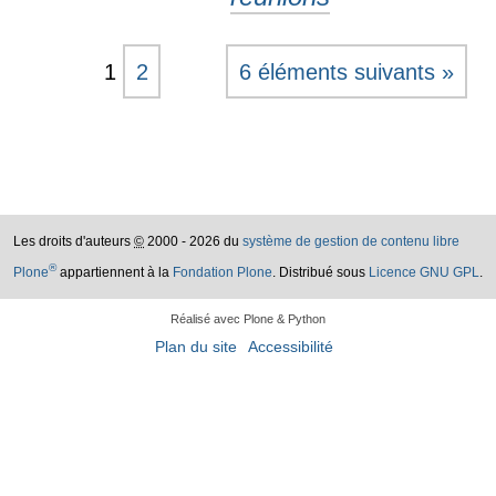
1
2
6 éléments suivants »
Les droits d'auteurs
©
2000 - 2026 du
système de gestion de contenu libre
®
Plone
appartiennent à la
Fondation Plone
. Distribué sous
Licence GNU GPL
.
Réalisé avec Plone & Python
Plan du site
Accessibilité