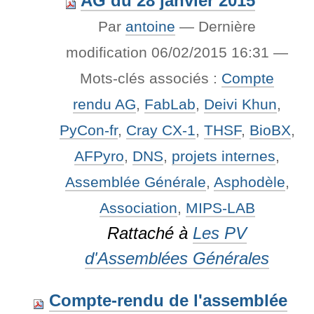
AG du 28 janvier 2015
Par
antoine
—
Dernière
modification
06/02/2015 16:31
—
Mots-clés associés :
Compte
rendu AG
,
FabLab
,
Deivi Khun
,
PyCon-fr
,
Cray CX-1
,
THSF
,
BioBX
,
AFPyro
,
DNS
,
projets internes
,
Assemblée Générale
,
Asphodèle
,
Association
,
MIPS-LAB
Rattaché à
Les PV
d'Assemblées Générales
Compte-rendu de l'assemblée