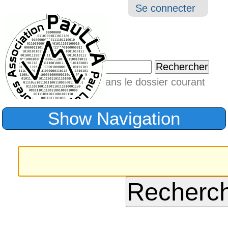
Aller
Navigation
Outil
Se connecter
au
perso
contenu.
|
Chercher par
Aller
Seulement dans le dossier courant
à
Recherche
avancée…
la
Show Navigation
navigation