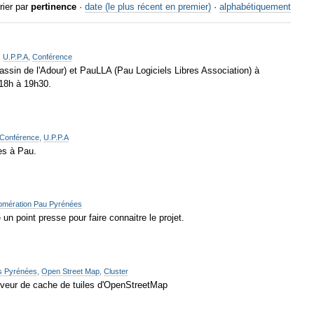
rier par
pertinence
·
date (le plus récent en premier)
·
alphabétiquement
,
U.P.P.A
,
Conférence
ssin de l'Adour) et PauLLA (Pau Logiciels Libres Association) à
 18h à 19h30.
Conférence
,
U.P.P.A
res à Pau.
mération Pau Pyrénées
n point presse pour faire connaitre le projet.
s Pyrénées
,
Open Street Map
,
Cluster
rveur de cache de tuiles d'OpenStreetMap