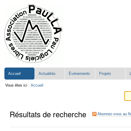
Aller
Navigation
au
contenu.
|
Aller
à
la
navigation
Accueil
Actualités
Événements
Projets
Vous êtes ici :
Accueil
Résultats de recherche
Abonnez-vous au fl