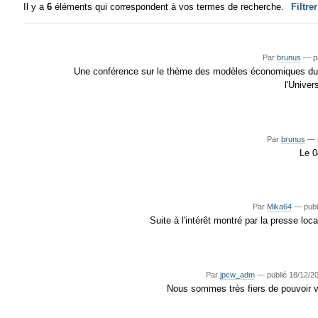
Il y a
6
éléments qui correspondent à vos termes de recherche.
Filtre
Par
brunus
—
p
Une conférence sur le thème des modèles économiques du Li
l'Unive
Par
brunus
—
Le 0
Par
Mika64
—
publ
Suite à l'intérêt montré par la presse lo
Par
jpcw_adm
—
publié
18/12/2
Nous sommes très fiers de pouvoir v