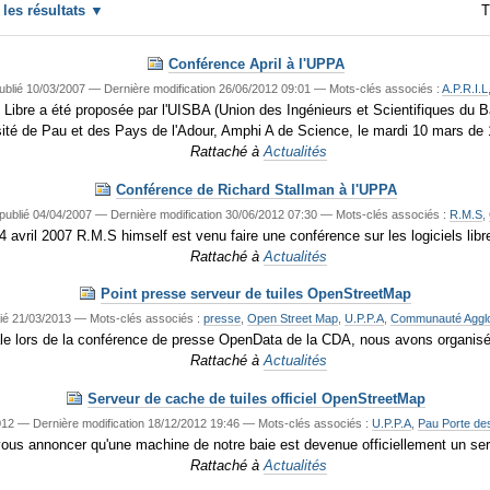
r les résultats
T
Conférence April à l'UPPA
ublié
10/03/2007
—
Dernière modification
26/06/2012 09:01
— Mots-clés associés :
A.P.R.I.L
bre a été proposée par l'UISBA (Union des Ingénieurs et Scientifiques du Ba
rsité de Pau et des Pays de l'Adour, Amphi A de Science, le mardi 10 mars de
Rattaché à
Actualités
Conférence de Richard Stallman à l'UPPA
publié
04/04/2007
—
Dernière modification
30/06/2012 07:30
— Mots-clés associés :
R.M.S
,
4 avril 2007 R.M.S himself est venu faire une conférence sur les logiciels lib
Rattaché à
Actualités
Point presse serveur de tuiles OpenStreetMap
ié
21/03/2013
— Mots-clés associés :
presse
,
Open Street Map
,
U.P.P.A
,
Communauté Agglo
cale lors de la conférence de presse OpenData de la CDA, nous avons organisé u
Rattaché à
Actualités
Serveur de cache de tuiles officiel OpenStreetMap
012
—
Dernière modification
18/12/2012 19:46
— Mots-clés associés :
U.P.P.A
,
Pau Porte de
ous annoncer qu'une machine de notre baie est devenue officiellement un se
Rattaché à
Actualités