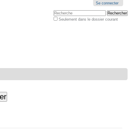
Outils
Se connecter
personnels
Chercher par
Seulement dans le dossier courant
Recherche
avancée…