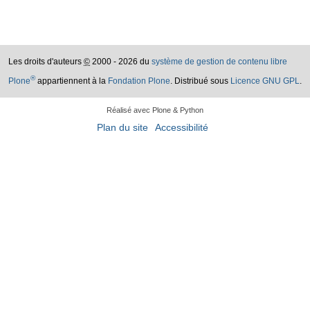
Les droits d'auteurs
©
2000 - 2026 du
système de gestion de contenu libre
®
Plone
appartiennent à la
Fondation Plone
. Distribué sous
Licence GNU GPL
.
Réalisé avec Plone & Python
Plan du site
Accessibilité