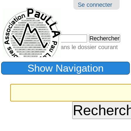
Aller
Navigation
Outil
Se connecter
au
perso
contenu.
|
Chercher par
Aller
Seulement dans le dossier courant
à
Recherche
avancée…
la
Show Navigation
navigation