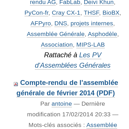
rendu AG
,
FabLab
,
Deivi Khun
,
PyCon-fr
,
Cray CX-1
,
THSF
,
BioBX
,
AFPyro
,
DNS
,
projets internes
,
Assemblée Générale
,
Asphodèle
,
Association
,
MIPS-LAB
Rattaché à
Les PV
d'Assemblées Générales
Compte-rendu de l'assemblée
générale de février 2014 (PDF)
Par
antoine
—
Dernière
modification
17/02/2014 20:33
—
Mots-clés associés :
Assemblée