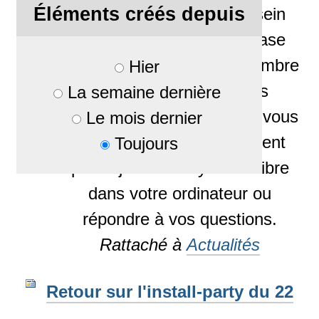
Éléments créés depuis
une une install-party au sein
des locaux de laCyber-Base
Pau Pyrénées. Le 17 novembre
Hier
2012, de 14h à 17h, les
La semaine dernière
bénévoles de l'association vous
Le mois dernier
accueillent et vous assistent
Toujours
pour ajouter un système libre
dans votre ordinateur ou
répondre à vos questions.
Rattaché à
Actualités
Retour sur l'install-party du 22