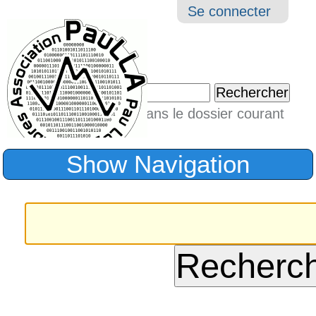
Aller
Navigation
Outil
Se connecter
au
perso
contenu.
|
Chercher par
Aller
Seulement dans le dossier courant
à
Recherche
avancée…
la
Show Navigation
navigation