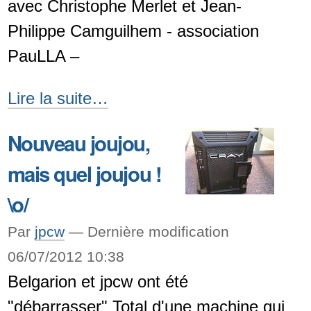
avec Christophe Merlet et Jean-
-
Philippe Camguilhem - association
PauLLA –
OpenStreetMap
Lire la suite…
et
Nouveau joujou,
cartographie
mais quel joujou !
collaborative
-
\o/
Par
jpcw
—
Dernière modification
06/07/2012 10:38
Belgarion et jpcw ont été
"débarrasser" Total d'une machine qui