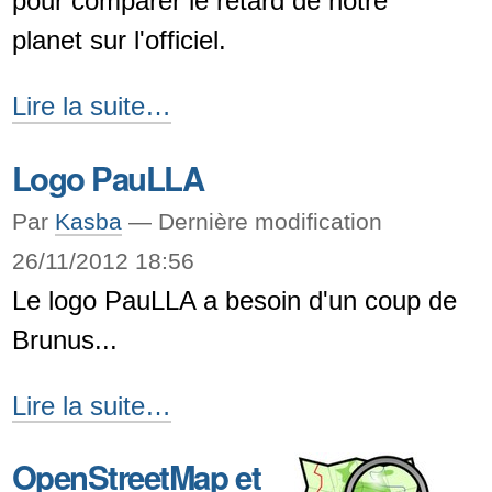
pour comparer le retard de notre
novembre
planet sur l'officiel.
2012
-
Sonde
Lire la suite…
nagios
Logo PauLLA
|
icinga
Par
Kasba
—
Dernière modification
|
26/11/2012 18:56
Le logo PauLLA a besoin d'un coup de
shinken
Brunus...
check_planetdiff
-
Logo
Lire la suite…
PauLLA
OpenStreetMap et
-