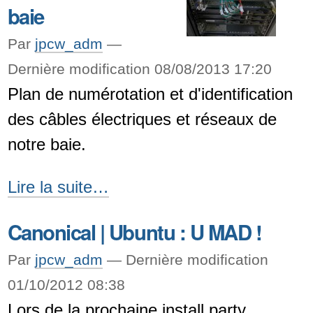
baie
collaborative
2ème
Par
jpcw_adm
—
édition
Dernière modification 08/08/2013 17:20
-
Plan de numérotation et d'identification
des câbles électriques et réseaux de
notre baie.
Cablage
Lire la suite…
de
Canonical | Ubuntu : U MAD !
notre
baie
Par
jpcw_adm
—
Dernière modification
-
01/10/2012 08:38
Lors de la prochaine install party