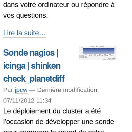
dans votre ordinateur ou répondre à
vos questions.
Install-
Lire la suite…
Party
Sonde nagios |
à
icinga | shinken
la
Cyber-
check_planetdiff
Base
Par
jpcw
—
Dernière modification
de
07/11/2012 11:34
Pau
Le déploiement du cluster a été
le
l'occasion de développer une sonde
17