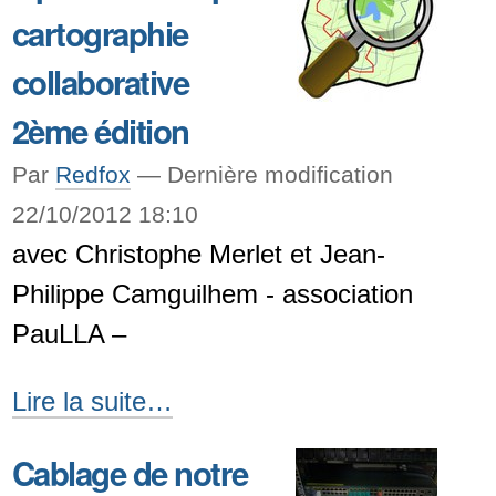
cartographie
collaborative
2ème édition
Par
Redfox
—
Dernière modification
22/10/2012 18:10
avec Christophe Merlet et Jean-
Philippe Camguilhem - association
PauLLA –
OpenStreetMap
Lire la suite…
et
Cablage de notre
cartographie