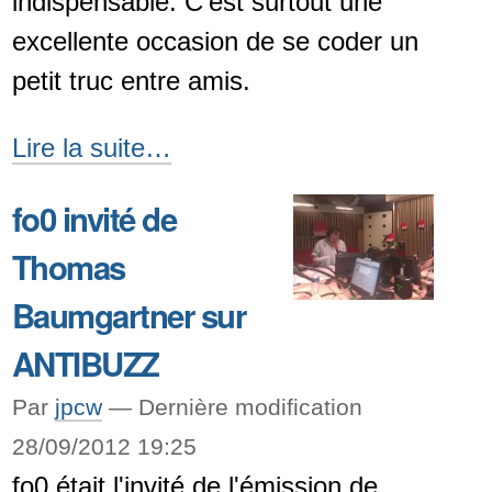
indispensable. C'est surtout une
Fédération
excellente occasion de se coder un
Internationale
petit truc entre amis.
des
Droits
Paulla.ircbot
Lire la suite…
de
-
l'Homme
fo0 invité de
-
Thomas
Baumgartner sur
ANTIBUZZ
Par
jpcw
—
Dernière modification
28/09/2012 19:25
fo0 était l'invité de l'émission de