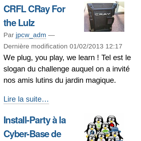
CRFL CRay For
the Lulz
Par
jpcw_adm
—
Dernière modification 01/02/2013 12:17
We plug, you play, we learn ! Tel est le
slogan du challenge auquel on a invité
nos amis lutins du jardin magique.
CRFL
Lire la suite…
CRay
Install-Party à la
For
Cyber-Base de
the