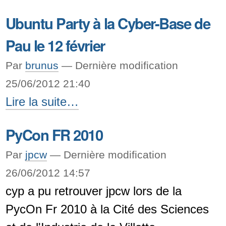
de
Ubuntu Party à la Cyber-Base de
l'Ubuntu
Pau le 12 février
Party
du
Par
brunus
—
Dernière modification
12
25/06/2012 21:40
février
Ubuntu
Lire la suite…
-
Party
PyCon FR 2010
à
la
Par
jpcw
—
Dernière modification
Cyber-
26/06/2012 14:57
cyp a pu retrouver jpcw lors de la
Base
PycOn Fr 2010 à la Cité des Sciences
de