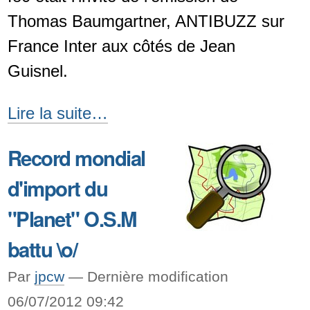
Thomas Baumgartner, ANTIBUZZ sur
France Inter aux côtés de Jean
Guisnel.
fo0
Lire la suite…
invité
Record mondial
de
d'import du
Thomas
Baumgartner
"Planet" O.S.M
sur
battu \o/
ANTIBUZZ
Par
jpcw
—
Dernière modification
-
06/07/2012 09:42