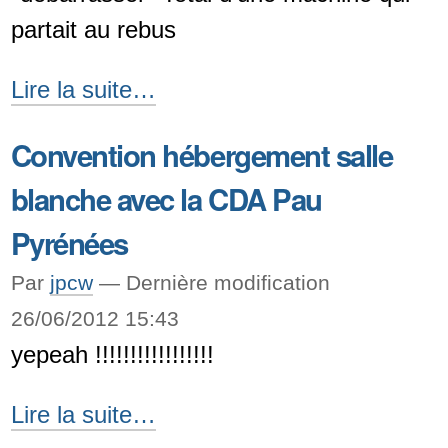
partait au rebus
Nouveau
Lire la suite…
joujou,
Convention hébergement salle
mais
blanche avec la CDA Pau
quel
joujou
Pyrénées
!
Par
jpcw
—
Dernière modification
\o/
26/06/2012 15:43
-
yepeah !!!!!!!!!!!!!!!!!
Convention
Lire la suite…