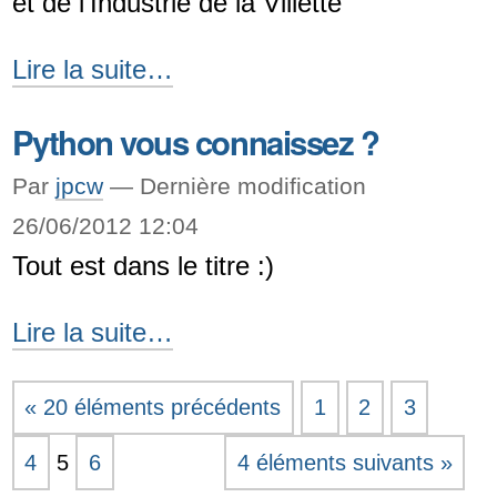
et de l'Industrie de la Villette
Pau
le
PyCon
Lire la suite…
12
FR
février
Python vous connaissez ?
2010
-
-
Par
jpcw
—
Dernière modification
26/06/2012 12:04
Tout est dans le titre :)
Python
Lire la suite…
vous
connaissez
« 20 éléments précédents
1
2
3
?
4
5
6
4 éléments suivants »
-