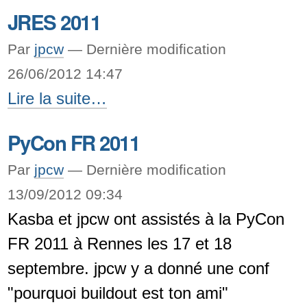
hébergement
JRES 2011
salle
blanche
Par
jpcw
—
Dernière modification
avec
26/06/2012 14:47
JRES
Lire la suite…
la
2011
CDA
PyCon FR 2011
-
Pau
Par
jpcw
—
Dernière modification
Pyrénées
13/09/2012 09:34
-
Kasba et jpcw ont assistés à la PyCon
FR 2011 à Rennes les 17 et 18
septembre. jpcw y a donné une conf
"pourquoi buildout est ton ami"