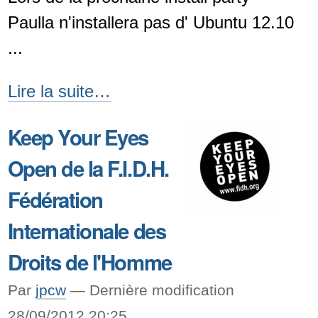
Paulla n'installera pas d' Ubuntu 12.10
...
Canonical
Lire la suite…
|
Keep Your Eyes
Ubuntu
Open de la F.I.D.H.
:
U
Fédération
MAD
Internationale des
!
Droits de l'Homme
-
Par
jpcw
—
Dernière modification
28/09/2012 20:25