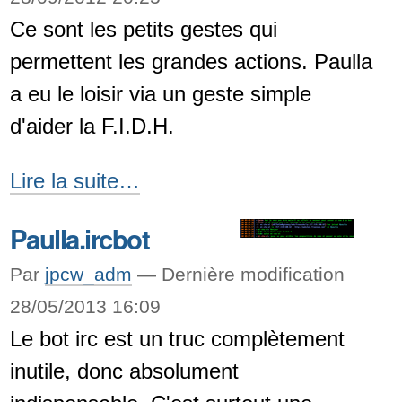
Ce sont les petits gestes qui
permettent les grandes actions. Paulla
a eu le loisir via un geste simple
d'aider la F.I.D.H.
Keep
Lire la suite…
Your
Paulla.ircbot
Eyes
Open
Par
jpcw_adm
—
Dernière modification
de
28/05/2013 16:09
Le bot irc est un truc complètement
la
inutile, donc absolument
F.I.D.H.