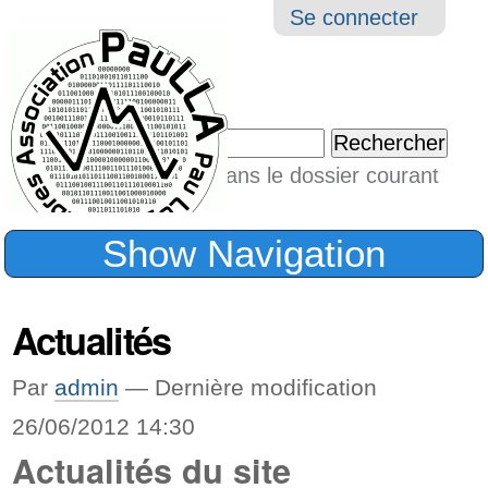
Aller
Navigation
Outil
Se connecter
au
perso
contenu.
|
Chercher par
Aller
Seulement dans le dossier courant
à
Recherche
avancée…
la
Show Navigation
navigation
Actualités
Par
admin
—
Dernière modification
26/06/2012 14:30
Actualités du site