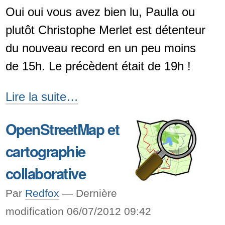
Oui oui vous avez bien lu, Paulla ou
plutôt Christophe Merlet est détenteur
du nouveau record en un peu moins
de 15h. Le précèdent était de 19h !
Record
Lire la suite…
mondial
OpenStreetMap et
d'import
cartographie
du
"Planet"
collaborative
O.S.M
Par
Redfox
—
Dernière
battu
modification 06/07/2012 09:42
\o/