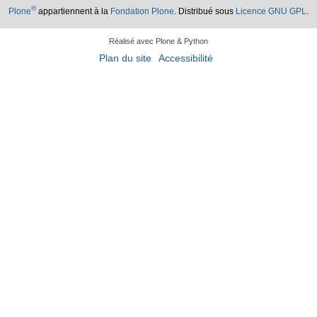
®
Plone
appartiennent à la
Fondation Plone
. Distribué sous
Licence GNU GPL
.
Réalisé avec Plone & Python
Plan du site
Accessibilité