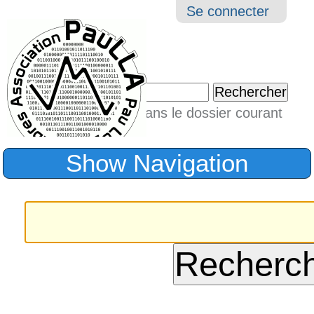
Aller
Navigation
Outil
Se connecter
au
perso
contenu.
|
Chercher par
Aller
Seulement dans le dossier courant
à
Recherche
avancée…
la
Show Navigation
navigation