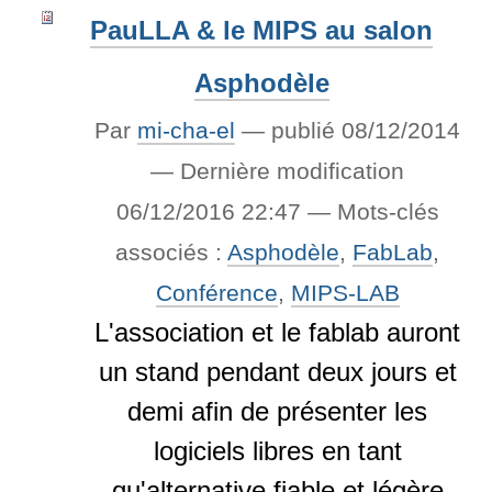
PauLLA & le MIPS au salon
Asphodèle
Par
mi-cha-el
—
publié
08/12/2014
—
Dernière modification
06/12/2016 22:47
— Mots-clés
associés :
Asphodèle
,
FabLab
,
Conférence
,
MIPS-LAB
L'association et le fablab auront
un stand pendant deux jours et
demi afin de présenter les
logiciels libres en tant
qu'alternative fiable et légère