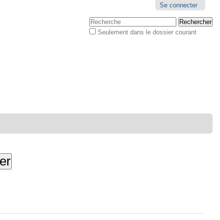
Outils
Se connecter
personnels
Chercher par
Seulement dans le dossier courant
Recherche
avancée…