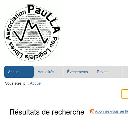
Aller
Navigation
au
contenu.
|
Aller
à
la
navigation
Accueil
Actualités
Événements
Projets
Vous êtes ici :
Accueil
Résultats de recherche
Abonnez-vous au fl