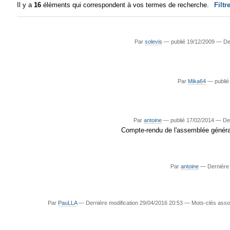
Il y a
16
éléments qui correspondent à vos termes de recherche.
Filtr
Par
solevis
—
publié
19/12/2009
—
De
Par
Mika64
—
publié
Par
antoine
—
publié
17/02/2014
—
De
Compte-rendu de l'assemblée générale
Par
antoine
—
Dernière
Par
PauLLA
—
Dernière modification
29/04/2016 20:53
— Mots-clés asso