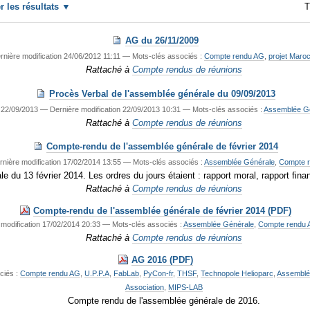
er les résultats
T
AG du 26/11/2009
rnière modification
24/06/2012 11:11
— Mots-clés associés :
Compte rendu AG
,
projet Maro
Rattaché à
Compte rendus de réunions
Procès Verbal de l'assemblée générale du 09/09/2013
22/09/2013
—
Dernière modification
22/09/2013 10:31
— Mots-clés associés :
Assemblée G
Rattaché à
Compte rendus de réunions
Compte-rendu de l'assemblée générale de février 2014
rnière modification
17/02/2014 13:55
— Mots-clés associés :
Assemblée Générale
,
Compte 
 du 13 février 2014. Les ordres du jours étaient : rapport moral, rapport fina
Rattaché à
Compte rendus de réunions
Compte-rendu de l'assemblée générale de février 2014 (PDF)
 modification
17/02/2014 20:33
— Mots-clés associés :
Assemblée Générale
,
Compte rendu
Rattaché à
Compte rendus de réunions
AG 2016 (PDF)
ciés :
Compte rendu AG
,
U.P.P.A
,
FabLab
,
PyCon-fr
,
THSF
,
Technopole Helioparc
,
Assemblé
Association
,
MIPS-LAB
Compte rendu de l'assemblée générale de 2016.