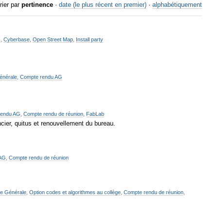
rier par
pertinence
·
date (le plus récent en premier)
·
alphabétiquement
c
,
Cyberbase
,
Open Street Map
,
Install party
énérale
,
Compte rendu AG
rendu AG
,
Compte rendu de réunion
,
FabLab
ncier, quitus et renouvellement du bureau.
 AG
,
Compte rendu de réunion
e Générale
,
Option codes et algorithmes au collège
,
Compte rendu de réunion
,