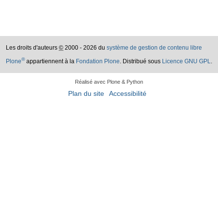
Les droits d'auteurs
©
2000 - 2026 du
système de gestion de contenu libre
®
Plone
appartiennent à la
Fondation Plone
. Distribué sous
Licence GNU GPL
.
Réalisé avec Plone & Python
Plan du site
Accessibilité