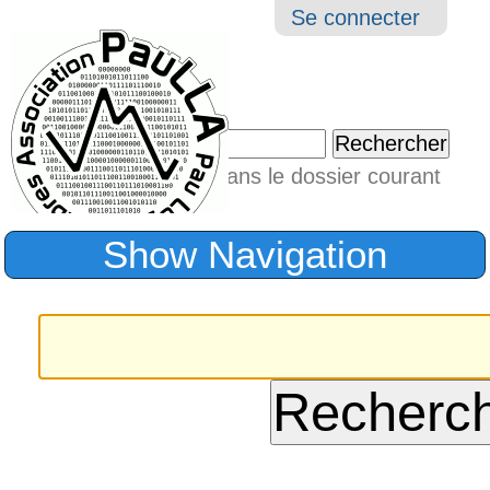
Aller
Navigation
Outil
Se connecter
au
perso
contenu.
|
Chercher par
Aller
Seulement dans le dossier courant
à
Recherche
avancée…
la
Show Navigation
navigation