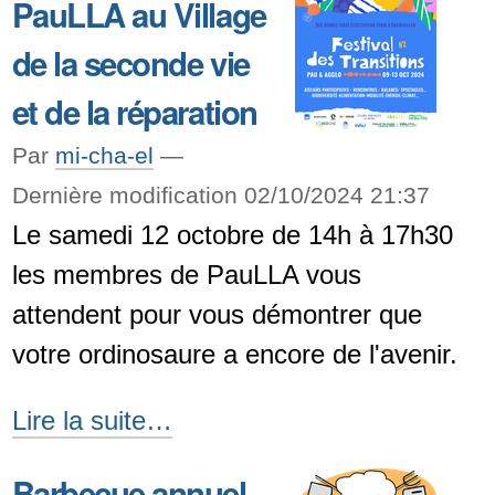
PauLLA au Village
midi
de la seconde vie
au
Village
et de la réparation
de
Par
mi-cha-el
—
la
Dernière modification 02/10/2024 21:37
seconde
Le samedi 12 octobre de 14h à 17h30
vie
les membres de PauLLA vous
et
attendent pour vous démontrer que
de
votre ordinosaure a encore de l'avenir.
la
réparation
PauLLA
Lire la suite…
-
au
Barbecue annuel