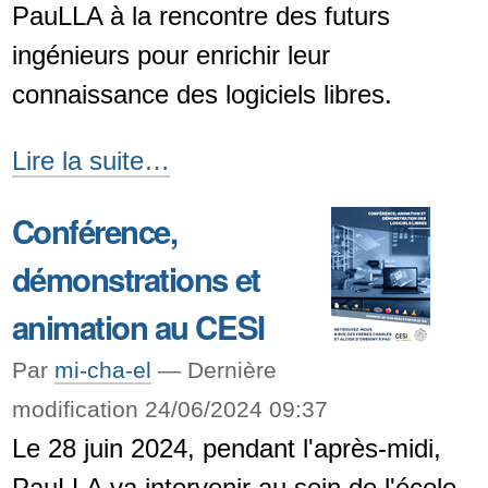
Camguilhem
PauLLA à la rencontre des futurs
-
ingénieurs pour enrichir leur
connaissance des logiciels libres.
Conférence
Lire la suite…
et
Conférence,
démonstrations
démonstrations et
au
CESI
animation au CESI
-
Par
mi-cha-el
—
Dernière
modification 24/06/2024 09:37
Le 28 juin 2024, pendant l'après-midi,
PauLLA va intervenir au sein de l'école