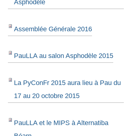
Asphodèle
Aquiù
avec
Assemblée Générale 2016
AZD
-
PauLLA au salon Asphodèle 2015
La PyConFr 2015 aura lieu à Pau du
17 au 20 octobre 2015
PauLLA et le MIPS à Alternatiba
Béarn