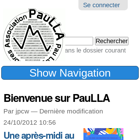
Aller
Navigation
Outil
Se connecter
au
perso
contenu.
|
Chercher par
Aller
Seulement dans le dossier courant
à
Recherche
avancée…
la
Show Navigation
navigation
Bienvenue sur PauLLA
Par jpcw —
Dernière modification
24/10/2012 10:56
Une après-midi au