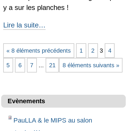
y a sur les planches !
Z'apéro
Lire la suite…
Quiz
sur
« 8 éléments précédents
1
2
3
4
les
5
6
7
...
21
8 éléments suivants »
impacts
et
les
déchets
Evènements
du
numérique
PauLLA & le MIPS au salon
chez