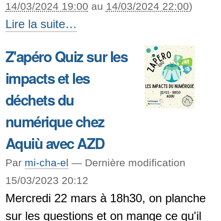
14/03/2024 19:00
au
14/03/2024 22:00
)
Assemblée
Lire la suite…
générale
Z'apéro Quiz sur les
PauLLA
impacts et les
2024
-
déchets du
numérique chez
Aquiù avec AZD
Par
mi-cha-el
—
Dernière modification
15/03/2023 20:12
Mercredi 22 mars à 18h30, on planche
sur les questions et on mange ce qu'il