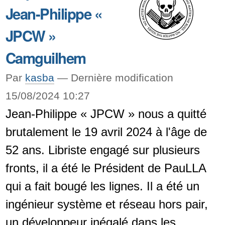
Jean-Philippe «
2024
(attention,
JPCW »
avancé
Camguilhem
à
Par
kasba
—
Dernière modification
vendredi
15/08/2024 10:27
!)
Jean-Philippe « JPCW » nous a quitté
-
brutalement le 19 avril 2024 à l'âge de
52 ans. Libriste engagé sur plusieurs
fronts, il a été le Président de PauLLA
qui a fait bougé les lignes. Il a été un
ingénieur système et réseau hors pair,
un développeur inégalé dans les