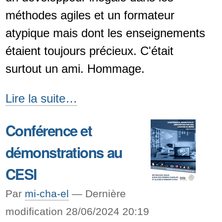
méthodes agiles et un formateur
atypique mais dont les enseignements
étaient toujours précieux. C'était
surtout un ami. Hommage.
Disparition
Lire la suite…
de
Conférence et
Jean-
démonstrations au
Philippe
«
CESI
JPCW
Par
mi-cha-el
—
Dernière
»
modification 28/06/2024 20:19