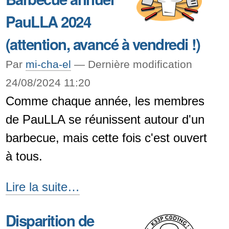
Village
PauLLA 2024
de
la
(attention, avancé à vendredi !)
seconde
Par
mi-cha-el
—
Dernière modification
vie
24/08/2024 11:20
et
Comme chaque année, les membres
de
de PauLLA se réunissent autour d'un
la
barbecue, mais cette fois c'est ouvert
réparation
à tous.
-
Barbecue
Lire la suite…
annuel
Disparition de
PauLLA