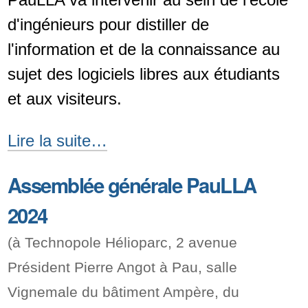
d'ingénieurs pour distiller de
l'information et de la connaissance au
sujet des logiciels libres aux étudiants
et aux visiteurs.
Conférence,
Lire la suite…
démonstrations
Assemblée générale PauLLA
et
2024
animation
au
(à
Technopole Hélioparc, 2 avenue
CESI
Président Pierre Angot à Pau, salle
-
Vignemale du bâtiment Ampère
, du