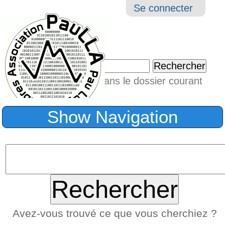
Aller
Navigation
Outil
Se connecter
au
perso
contenu.
|
Chercher par
Aller
Seulement dans le dossier courant
à
Recherche
avancée…
la
Show Navigation
navigation
Avez-vous trouvé ce que vous cherchiez ?