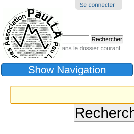
Aller
Navigation
Outil
Se connecter
au
perso
contenu.
|
Chercher par
Aller
Seulement dans le dossier courant
à
Recherche
avancée…
la
Show Navigation
navigation