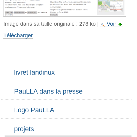
Image dans sa taille originale :
278 ko
|
Voir
Télécharger
Navigation
livret landinux
PauLLA dans la presse
Logo PauLLA